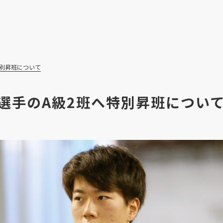
特別昇班について
選手のA級2班へ特別昇班につい