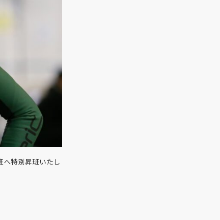
2班へ特別昇班いたし