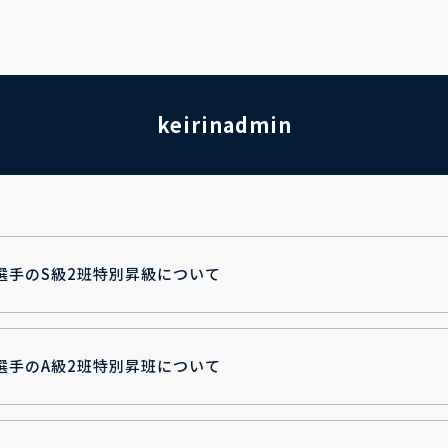
keirinadmin
選手のS級2班特別昇級について
選手のA級2班特別昇班について